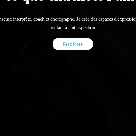
nseuse interprète, coach et chorégraphe. Je crée des espaces d'expressio
nseuse interprète, coach et chorégraphe. Je crée des espaces d'expressio
invitant à l'introspection.
invitant à l'introspection.
Read More
Read More