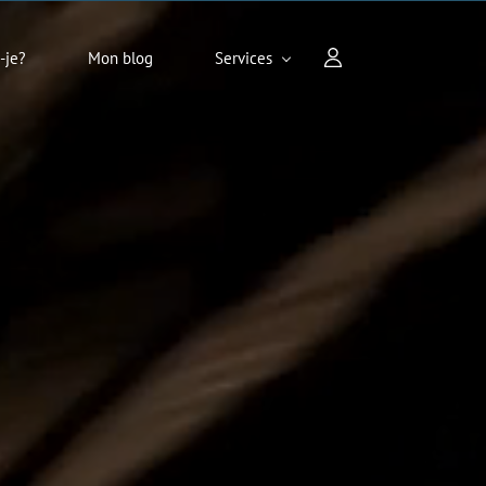
-je?
Mon blog
Services
chuchote l'âme
ations invitant à l'introspection.