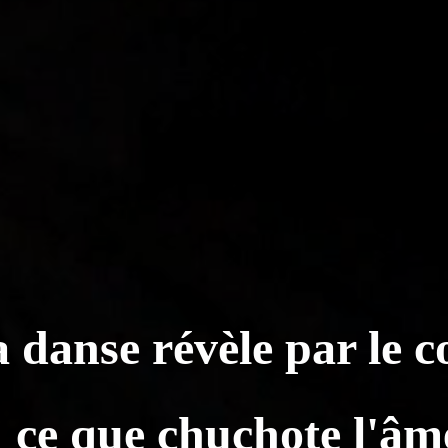
 danse révèle par le c
 danse révèle par le c
ce que chuchote l'âm
ce que chuchote l'âm