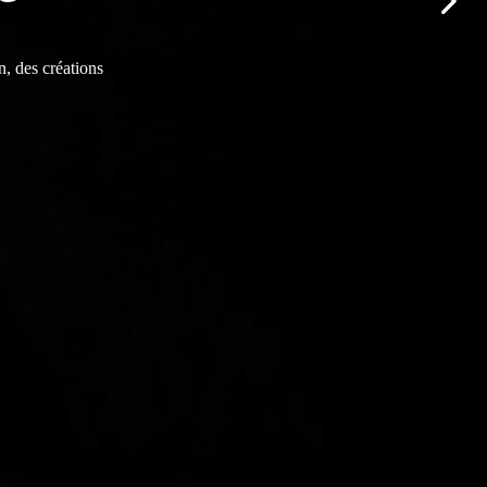
n, des créations
n, des créations