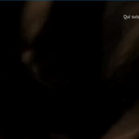
Qui suis
vèle par le corps ce que 
coach et chorégraphe. Je crée des espaces d'expression, des cré
Contactez-moi